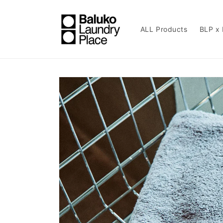
コンテ
ンツに
進む
ALL Products
BLP x
商品情
報にス
キップ