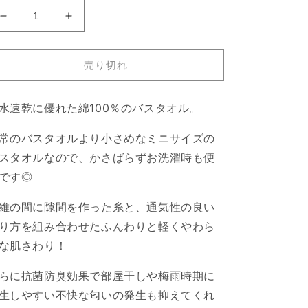
BLP
BLP
×
×
niko
niko
and
and
売り切れ
...
...
｜
｜
水速乾に優れた綿100％のバスタオル。
バ
バ
ス
ス
常のバスタオルより小さめなミニサイズの
タ
タ
スタオルなので、かさばらずお洗濯時も便
オ
オ
です◎
ル
ル
の
の
維の間に隙間を作った糸と、通気性の良い
数
数
り方を組み合わせたふんわりと軽くやわら
量
量
を
を
な肌さわり！
減
増
らに抗菌防臭効果で部屋干しや梅雨時期に
ら
や
す
す
生しやすい不快な匂いの発生も抑えてくれ