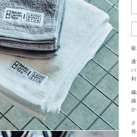
吸
通
バ
利
繊
織
か
さ
発