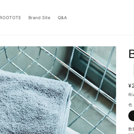
 ROOTOTE
Brand Site
Q&A
B
¥
税
色
数