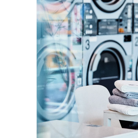
ー
ダ
ル
で
メ
デ
ィ
ア
(1)
を
開
く