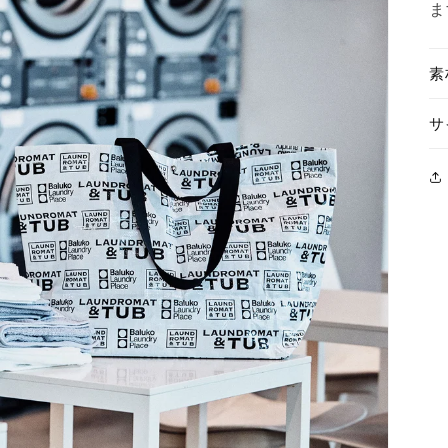
ま
素
サ