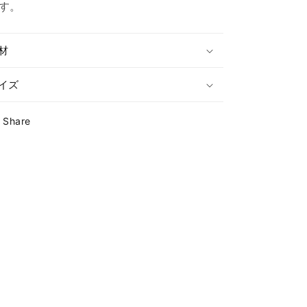
す。
材
イズ
Share