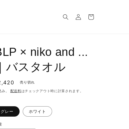
ロ
カ
グ
ー
イ
ト
ン
LP × niko and ...
｜バスタオル
通
2,420
売り切れ
常
込み。
配送料
はチェックアウト時に計算されます。
価
格
グレー
ホワイト
量